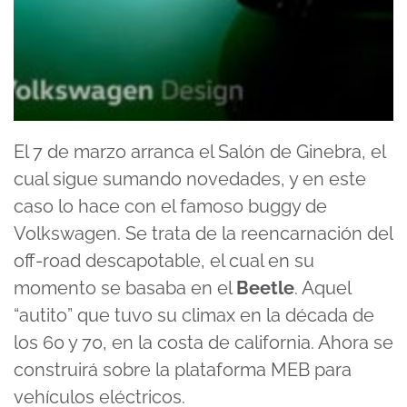
El
7 de marzo arranca el Salón
de Ginebra
, el
cual sigue
sumando novedades, y en este
caso lo hace con el famoso
buggy
de
Volkswagen. Se trata de la reencarnación del
off-
road
descapotable, el cua
l en su
momento se basaba en
el
Beetle
.
Aquel
“autito” que tuvo su
climax
en la década de
los 60 y 70, en la costa de california.
Ahora se
construirá sobre la plataforma MEB para
vehículos eléctricos.