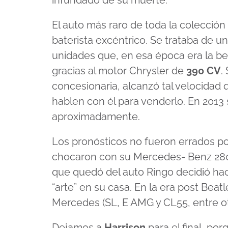
infundado de su muerte.
El auto más raro de toda la colecció
baterista excéntrico. Se trataba de u
unidades que, en esa época era la be
gracias al motor Chrysler de
390 CV
.
concesionaria, alcanzó tal velocidad 
hablen con él para venderlo. En 2013
aproximadamente.
Los pronósticos no fueron errados po
chocaron con su Mercedes- Benz 280 
que quedó del auto Ringo decidió hac
“arte” en su casa. En la era post Beat
Mercedes (SL, E AMG y CL55, entre ot
Dejamos a
Harrison
para el final, por