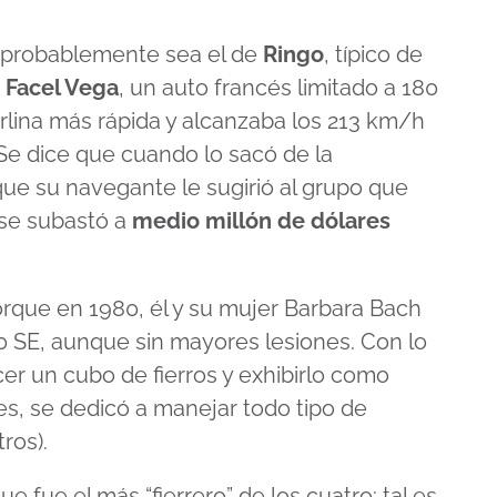
n probablemente sea el de
Ringo
, típico de
n
Facel Vega
, un auto francés limitado a 180
rlina más rápida y alcanzaba los 213 km/h
 Se dice que cuando lo sacó de la
que su navegante le sugirió al grupo que
 se subastó a
medio millón de dólares
rque en 1980, él y su mujer Barbara Bach
SE, aunque sin mayores lesiones. Con lo
er un cubo de fierros y exhibirlo como
les, se dedicó a manejar todo tipo de
ros).
que fue el más “fierrero” de los cuatro: tal es