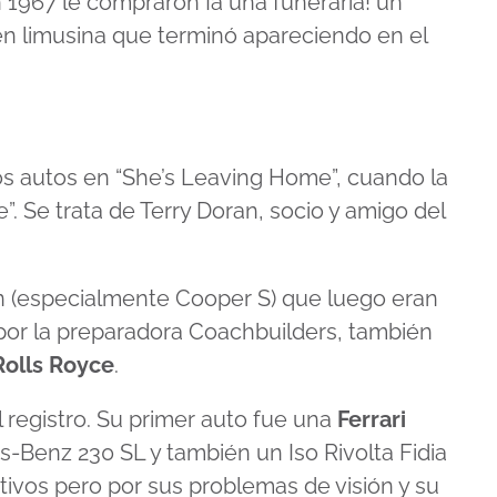
n 1967 le compraron ¡a una funeraria! un
en limusina que terminó apareciendo en el
os autos en “She’s Leaving Home”, cuando la
”. Se trata de Terry Doran, socio y amigo del
on (especialmente Cooper S) que luego eran
 por la preparadora Coachbuilders, también
Rolls Royce
.
l registro. Su primer auto fue una
Ferrari
s-Benz 230 SL y también un Iso Rivolta Fidia
rtivos pero por sus problemas de visión y su