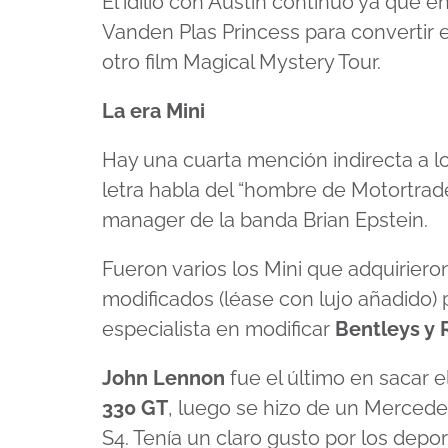
El idilio con Austin continuó ya que e
Vanden Plas Princess para convertir 
otro film Magical Mystery Tour.
La era Mini
Hay una cuarta mención indirecta a l
letra habla del “hombre de Motortrade
manager de la banda Brian Epstein.
Fueron varios los Mini que adquirier
modificados (léase con lujo añadido)
especialista en modificar
Bentleys y 
John Lennon
fue el último en sacar e
330 GT
, luego se hizo de un Mercede
S4. Tenía un claro gusto por los depo