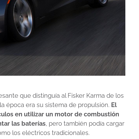
esante que distinguía al Fisker Karma de los
 la época era su sistema de propulsión.
El
ulos en utilizar un motor de combustión
ar las baterías
, pero también podía cargar
o los eléctricos tradicionales.